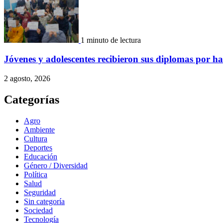
1 minuto de lectura
Jóvenes y adolescentes recibieron sus diplomas por ha
2 agosto, 2026
Categorías
Agro
Ambiente
Cultura
Deportes
Educación
Género / Diversidad
Política
Salud
Seguridad
Sin categoría
Sociedad
Tecnología