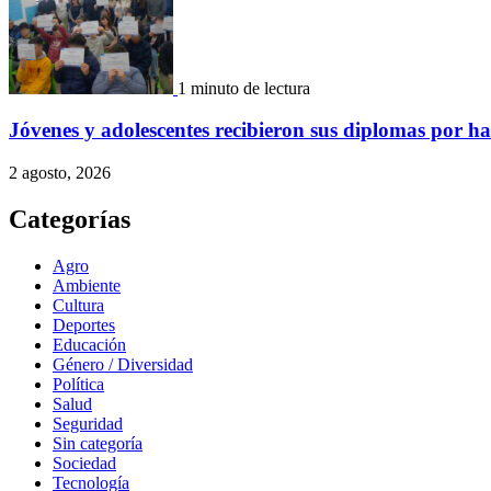
1 minuto de lectura
Jóvenes y adolescentes recibieron sus diplomas por ha
2 agosto, 2026
Categorías
Agro
Ambiente
Cultura
Deportes
Educación
Género / Diversidad
Política
Salud
Seguridad
Sin categoría
Sociedad
Tecnología