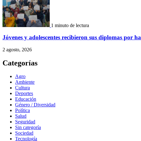
1 minuto de lectura
Jóvenes y adolescentes recibieron sus diplomas por ha
2 agosto, 2026
Categorías
Agro
Ambiente
Cultura
Deportes
Educación
Género / Diversidad
Política
Salud
Seguridad
Sin categoría
Sociedad
Tecnología