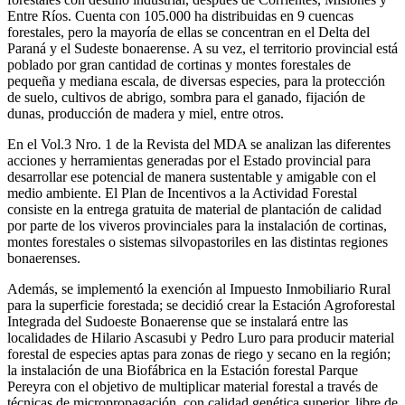
Entre Ríos. Cuenta con 105.000 ha distribuidas en 9 cuencas
forestales, pero la mayoría de ellas se concentran en el Delta del
Paraná y el Sudeste bonaerense. A su vez, el territorio provincial está
poblado por gran cantidad de cortinas y montes forestales de
pequeña y mediana escala, de diversas especies, para la protección
de suelo, cultivos de abrigo, sombra para el ganado, fijación de
dunas, producción de madera y miel, entre otros.
En el Vol.3 Nro. 1 de la Revista del MDA se analizan las diferentes
acciones y herramientas generadas por el Estado provincial para
desarrollar ese potencial de manera sustentable y amigable con el
medio ambiente. El Plan de Incentivos a la Actividad Forestal
consiste en la entrega gratuita de material de plantación de calidad
por parte de los viveros provinciales para la instalación de cortinas,
montes forestales o sistemas silvopastoriles en las distintas regiones
bonaerenses.
Además, se implementó la exención al Impuesto Inmobiliario Rural
para la superficie forestada; se decidió crear la Estación Agroforestal
Integrada del Sudoeste Bonaerense que se instalará entre las
localidades de Hilario Ascasubi y Pedro Luro para producir material
forestal de especies aptas para zonas de riego y secano en la región;
la instalación de una Biofábrica en la Estación forestal Parque
Pereyra con el objetivo de multiplicar material forestal a través de
técnicas de micropropagación, con calidad genética superior, libre de